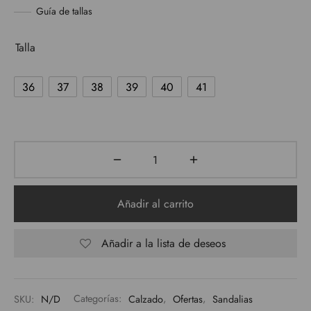
original
actual
Guía de tallas
era:
es:
Talla
19,95€.
10,00€.
36
37
38
39
40
41
Añadir al carrito
Añadir a la lista de deseos
SKU:
N/D
Categorías:
Calzado
,
Ofertas
,
Sandalias